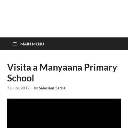
Projecte Share
https://share.salesianssarria.com/
MAIN MENU
Visita a Manyaana Primary
School
7 juliol, 2017
-
by
Salesians Sarrià